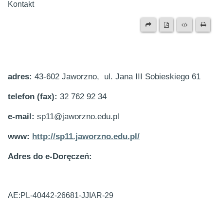
Kontakt
adres:
43-602 Jaworzno, ul. Jana III Sobieskiego 61
telefon (fax):
32 762 92 34
e-mail:
sp11@jaworzno.edu.pl
www:
http://sp11.jaworzno.edu.pl/
Adres do e-Doręczeń:
AE:PL-40442-26681-JJIAR-29