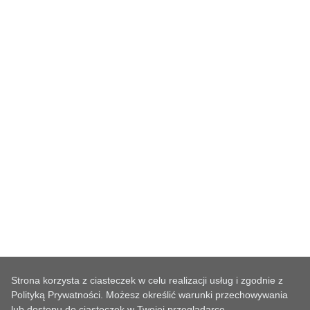
Strona korzysta z ciasteczek w celu realizacji usług i zgodnie z
Polityką Prywatności. Możesz określić warunki przechowywania
lub dostępu do ciasteczek w Twojej przeglądarce.